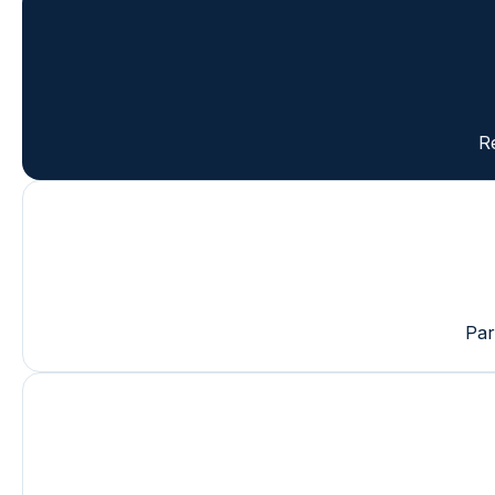
R
Par